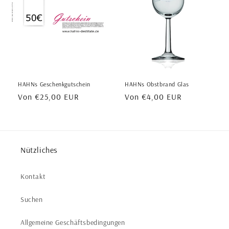
r
i
e
:
HAHNs Geschenkgutschein
HAHNs Obstbrand Glas
Normaler
Von €25,00 EUR
Normaler
Von €4,00 EUR
Preis
Preis
Nützliches
Kontakt
Suchen
Allgemeine Geschäftsbedingungen