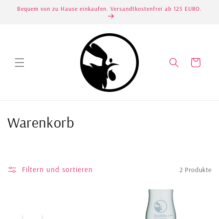
Direkt
Bequem von zu Hause einkaufen. Versandtkostenfrei ab 125 EURO.
zum
Inhalt
Warenkorb
K
Warenkorb
a
t
Filtern und sortieren
2 Produkte
e
g
o