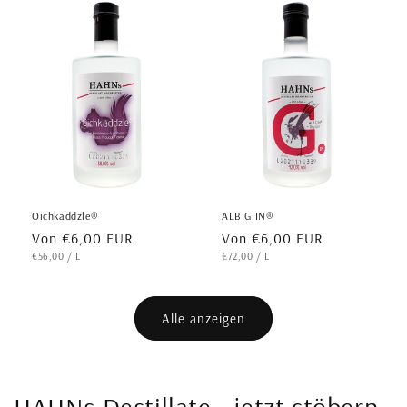
Oichkäddzle®
ALB G.IN®
Normaler Preis
Normaler Preis
Von €6,00 EUR
Von €6,00 EUR
GRUNDPREIS
PRO
GRUNDPREIS
PRO
€56,00
/
L
€72,00
/
L
Alle anzeigen