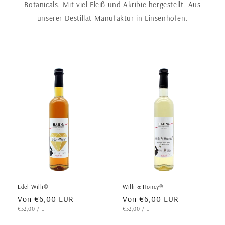
Botanicals. Mit viel Fleiß und Akribie hergestellt. Aus
unserer Destillat Manufaktur in Linsenhofen.
Edel-Willi©
Willi & Honey®
Normaler Preis
Normaler Preis
Von €6,00 EUR
Von €6,00 EUR
GRUNDPREIS
PRO
GRUNDPREIS
PRO
€52,00
/
L
€52,00
/
L