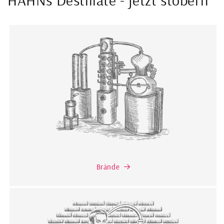
HAHNs Destillate - jetzt stöbern
Brände