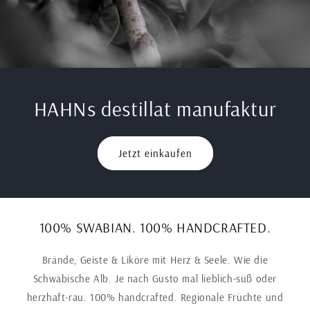
HAHNs destillat manufaktur
Jetzt einkaufen
100% SWABIAN. 100% HANDCRAFTED.
Brände, Geiste & Liköre mit Herz & Seele. Wie die
Schwäbische Alb. Je nach Gusto mal lieblich-süß oder
herzhaft-rau. 100% handcrafted. Regionale Früchte und